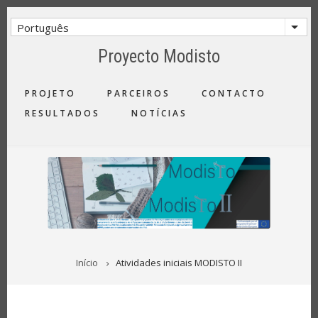
Passar
para
Português
List
o
Proyecto Modisto
conteúdo
principal
MAIN
PROJETO
PARCEIROS
CONTACTO
NAVIGATION
RESULTADOS
NOTÍCIAS
NAVEGAÇÃO
Início
Atividades iniciais MODISTO II
ESTRUTURAL