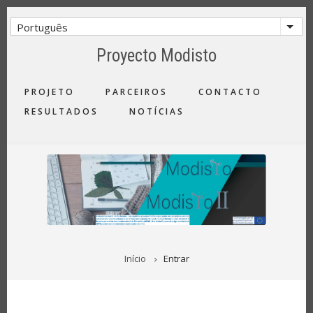
Passar
para
Português
List
o
Proyecto Modisto
conteúdo
principal
MAIN
PROJETO
PARCEIROS
CONTACTO
NAVIGATION
RESULTADOS
NOTÍCIAS
NAVEGAÇÃO
Início
Entrar
ESTRUTURAL