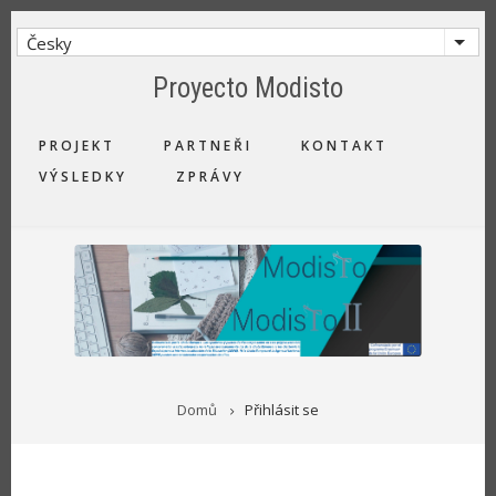
Přejít
k
Česky
Vyps
hlavnímu
Proyecto Modisto
obsahu
MAIN
PROJEKT
PARTNEŘI
KONTAKT
NAVIGATION
VÝSLEDKY
ZPRÁVY
DROBEČKOVÁ
Domů
Přihlásit se
NAVIGACE