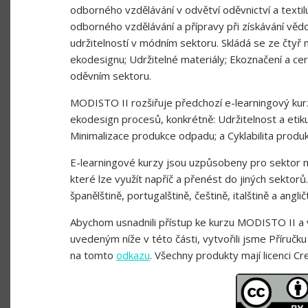
odborného vzdělávání v odvětví oděvnictví a textil
odborného vzdělávání a přípravy při získávání věd
udržitelností v módním sektoru. Skládá se ze čtyř 
ekodesignu; Udržitelné materiály; Ekoznačení a cert
oděvním sektoru.
MODISTO II rozšiřuje předchozí e-learningový ku
ekodesign procesů, konkrétně: Udržitelnost a etiku
Minimalizace produkce odpadu; a Cyklabilita produk
E-learningové kurzy jsou uzpůsobeny pro sektor 
které lze využít napříč a přenést do jiných sektorů
španělštině, portugalštině, češtině, italštině a angl
Abychom usnadnili přístup ke kurzu MODISTO II a
uvedeným níže v této části, vytvořili jsme Příručk
na tomto
odkazu
. Všechny produkty mají licenci 