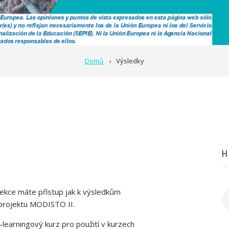
Domů
Výsledky
H
sekce máte přístup jak k výsledkům
H
projektu MODISTO II.
learningový kurz pro použití v kurzech