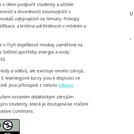
u s cílem podpořit studenty a učitele
omostí a dovedností souvisejících s
U
modulů zabývajících se tématy: Principy
ifikace; a kritéria udržitelnosti v módním a
rz o čtyři doplňkové moduly zaměřené na
; Snížení spotřeby energie a vody;
tů.
módy a oděvů, ale existuje mnoho zdrojů,
. E-learningové kurzy jsou k dispozici ve
ičtině. Jsou přístupné z tohoto
odkazu
.
 všem ostatním didaktickým zdrojům
u pro studenty, která je dostupná ke stažení
Creative Commons.