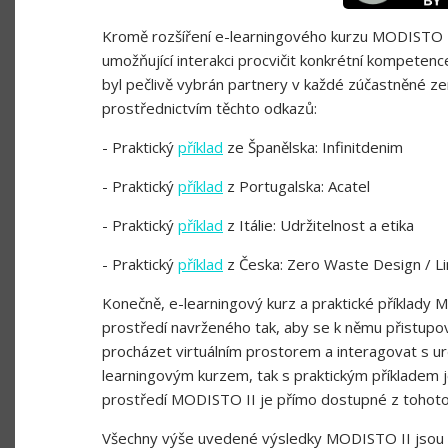
Kromě rozšíření e-learningového kurzu MODISTO II 
umožňující interakci procvičit konkrétní kompetenc
byl pečlivě vybrán partnery v každé zúčastněné ze
prostřednictvím těchto odkazů:
- Praktický
příklad
ze Španělska: Infinitdenim
- Praktický
příklad
z Portugalska: Acatel
- Praktický
příklad
z Itálie: Udržitelnost a etika
- Praktický
příklad
z Česka: Zero Waste Design / Li
Konečně, e-learningový kurz a praktické příklad
prostředí navrženého tak, aby se k němu přistupo
procházet virtuálním prostorem a interagovat s ur
learningovým kurzem, tak s praktickým příkladem 
prostředí MODISTO II je přímo dostupné z tohot
Všechny výše uvedené výsledky MODISTO II jsou 