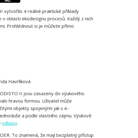
vytvořilo 4 reálné praktické příklady
e v oblasti ekodesignu procesů. Každý z nich
mi. Prohlédnout si je můžete přímo
nda Havrlíková
y MODISTO II jsou zasazeny do výukového
valo hravou formou. Uživatel může
čitými objekty spojenými jak s e-
jednoduše a podle vlastního zájmu. Výukové
o
odkazu
.
OER. To znamená, že mají bezplatný přístup